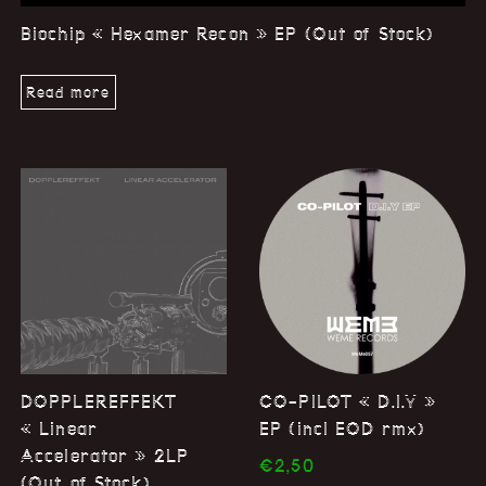
Biochip « Hexamer Recon » EP (Out of Stock)
Read more
DOPPLEREFFEKT
CO-PILOT « D.I.Y »
« Linear
EP (incl EOD rmx)
Accelerator » 2LP
€
2,50
(Out of Stock)