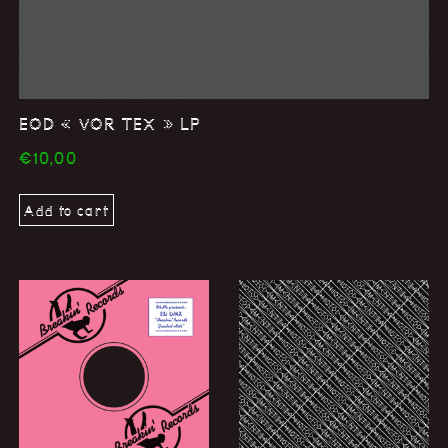
EOD « VOR TEX » LP
€
10,00
Add to cart