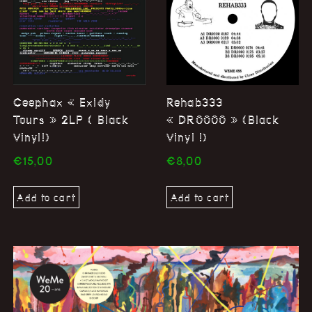
Ceephax « Exidy
Rehab333
Tours » 2LP ( Black
« DR0000 » (Black
Vinyl!)
Vinyl !)
€
15,00
€
8,00
Add to cart
Add to cart