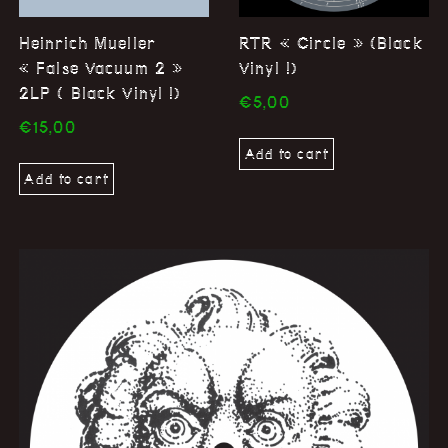
Heinrich Mueller
RTR « Circle » (Black
« False Vacuum 2 »
Vinyl !)
2LP ( Black Vinyl !)
€
5,00
€
15,00
Add to cart
Add to cart