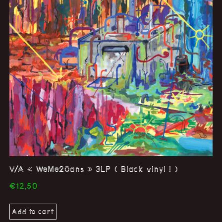
V/A « WeMe20ans » 3LP ( Black vinyl ! )
€
12,50
Add to cart