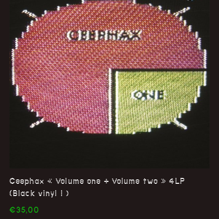
Ceephax « Volume one + Volume two » 4LP
(Black vinyl ! )
€
35,00