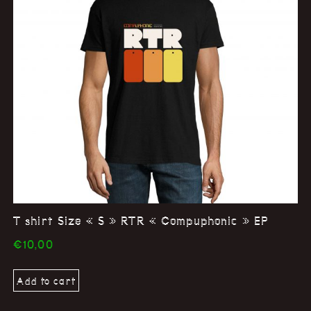
T shirt Size « S » RTR « Compuphonic » EP
€
10,00
Add to cart