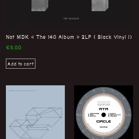
Not MDK « The 140 Album » 2LP ( Black Vinyl !)
€
5,00
Add to cart