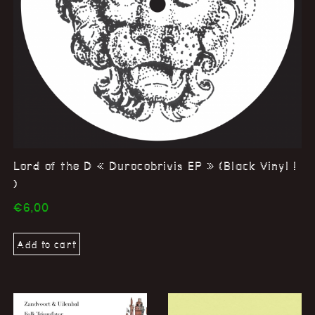
Lord of the D « Durocobrivis EP » (Black Vinyl !
)
€
6,00
Add to cart