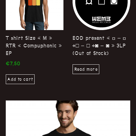
T shirt Size « M »
EOD present « ¤ – ¤
RTR « Compuphonic »
+□ – □ +◙ – ◙ » 3LP
EP
(Out of Stock)
€
7,50
Read more
Add to cart