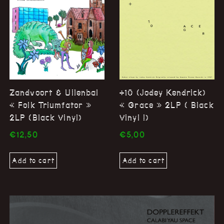
Zandvoort & Uilenbal
+10 (Jodey Kendrick)
« Folk Triumfator »
« Grace » 2LP ( Black
2LP (Black Vinyl)
Vinyl !)
€
12,50
€
5,00
Add to cart
Add to cart