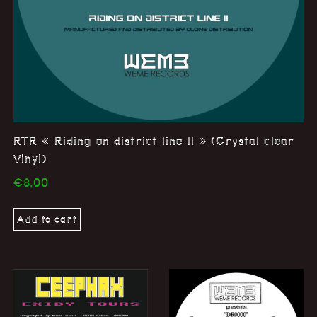
RTR « Riding on district line II » (Crystal clear
Vinyl)
€
8,00
Add to cart