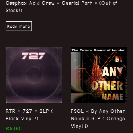
Ceephax Acid Crew « Ceerial Port » (Out of
Stock!)
Read more
RTR « 727 » 2LP (
FSOL « By Any Other
Black Vinyl !)
Name » 3LP ( Orange
Vinyl !)
€
5,00